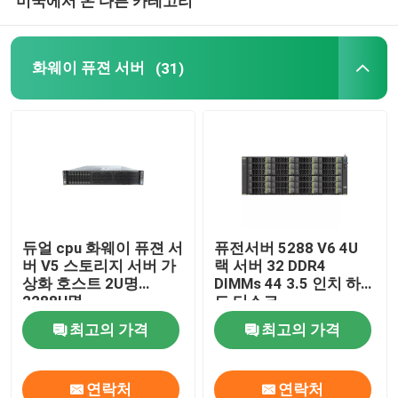
미국에서 온 다른 카테고리
화웨이 퓨젼 서버
(31)
듀얼 cpu 화웨이 퓨젼 서
퓨전서버 5288 V6 4U
버 V5 스토리지 서버 가
랙 서버 32 DDR4
상화 호스트 2U명
DIMMs 44 3.5 인치 하
2288H명
드 디스크
최고의 가격
최고의 가격
연락처
연락처