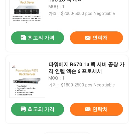
MOQ：1
가격：$2000-5000 pcs Negotiable
화웨이 퓨젼 서버
델 파워에지 서버
최고의 가격
연락처
H3C 서버
파워에지 R670 1u 랙 서버 공장 가
격 인텔 엑손 6 프로세서
데이터콤 스위치
MOQ：1
가격：$1800-2500 pcs Negotiable
WLAN 장치
최고의 가격
연락처
현명한 무선 라우터
하드 드라이브 HDD