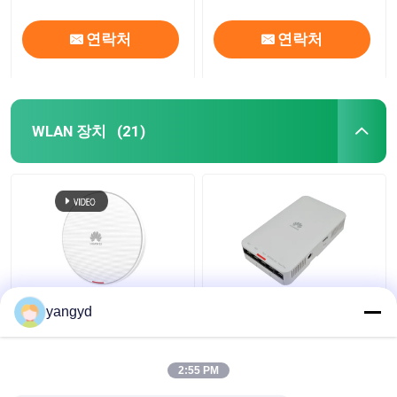
연락처
연락처
WLAN 장치
(21)
화웨이 에어엔진 5762-
실내 802.11ac 물결 2
yangyd
12 2.4GHz 5GHz 와이파
AP통신 AP2051DN
이 6 액세스 포인트 실내
AP2051DN-E 물결 2 액
벽면 천장
세스 포인트
2:55 PM
최고의 가격
최고의 가격