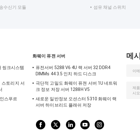
P 송수신기 모듈
섬유 채널 스위치
메
화웨이 퓨젼 서버
노버 씽크시스템
퓨전서버 5288 V6 4U 랙 서버 32 DDR4
DIMMs 44 3.5 인치 하드 디스크
 랙 스토리지 서
극단적 고밀도 화웨이 퓨젼 서버 1U 네트워
서
크 정보 저장 서버 1288H V5
버 인스푸르
새로운 일반정보 오션스터 5310 화웨이 랙
서버 하이브리드 플래쉬 저장