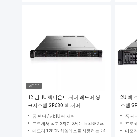
12 만 1U 랙마운트 서버 레노버 씽
2U 랙
크시스템 SR630 랙 서버
스템 SR
폼 팩터 / 키:1U 랙 서버
폼 팩터
프로세서:최고 2까지 2세대 Intel® Xeon® 백금 프로세서, 최고 205W
프로세서:최고
메모리:128GB 차엠에스를 사용하는 24x 슬롯에서 최고 7.5TB ; 2666MHz / 2933MHz TruDDR4
메모리:128GB 차엠에스와