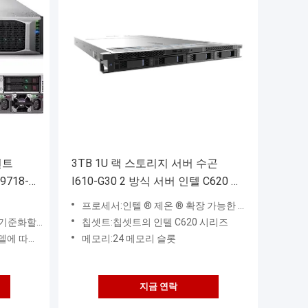
언트
3TB 1U 랙 스토리지 서버 수곤
9718-
I610-G30 2 방식 서버 인텔 C620 칩
셋트
프로세서:인텔 ® 제온 ® 확장 가능한 프로세서, 고속 UPI 상호 연결 버스 (CPU 모델에 따라서, 10.4/9.6 GT / Ｓ)과 대용량 (CPU 모델에 따라서, 15/20/25/30
ntel® Xeon® 기준화할 수 있는 510
칩셋트:칩셋트의 인텔 C620 시리즈
지 28 핵심
메모리:24 메모리 슬롯
지금 연락