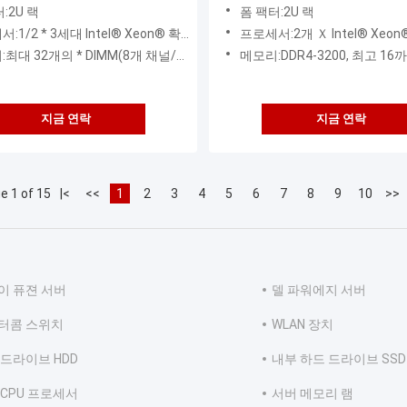
시스템
NF5260M6/FM6
:2U 랙
폼 팩터:2U 랙
tel® Xeon® 확장 가능한 프로세서 지원 프로세서 코어: 최대 40개 코어(주파수 2.3GHz) 프로세서 주파수: 3.6GHz(4 코어) 3 * UPI
프로세서:2개 Ｘ Intel® Xeon® 얼음 호수 기준화할
2개의 * DIMM(8개 채널/CPU, 각 채널은 2개의 DIMM 지원)
메모리:DDR4-3200, 최고 16까지 Ｘ Intel® 옵트아네텀 피메텀에 달하는
지금 연락
지금 연락
e 1 of 15
|<
<<
1
2
3
4
5
6
7
8
9
10
>>
이 퓨젼 서버
델 파워에지 서버
터콤 스위치
WLAN 장치
 드라이브 HDD
내부 하드 드라이브 SSD
 CPU 프로세서
서버 메모리 램