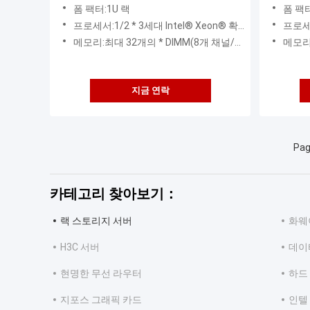
정렬 
폼 팩터:1U 랙
폼 팩터
프로세서:1/2 * 3세대 Intel® Xeon® 확장 가능한 프로세서 지원 프로세서 코어: 최대 40개 코어(주파수 2.3GHz) 프로세서 주파수: 3.6GHz(4 코어) 3 * UPI
프로세서:1/2 * 3세대 In
메모리:최대 32개의 * DIMM(8개 채널/CPU, 각 채널은 2개의 DIMM 지원)
메모리:최대 3
지금 연락
Pag
카테고리 찾아보기：
랙 스토리지 서버
화웨
H3C 서버
데이
현명한 무선 라우터
하드
지포스 그래픽 카드
인텔