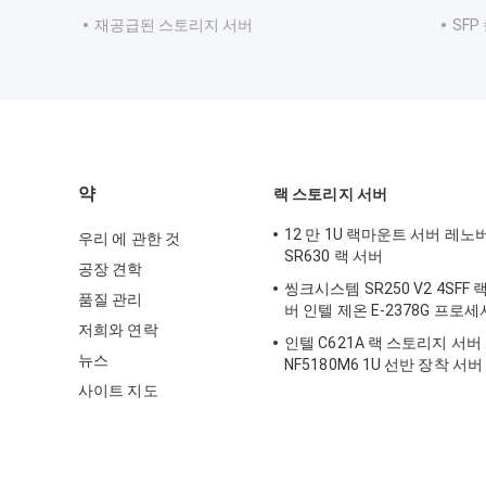
재공급된 스토리지 서버
SF
약
랙 스토리지 서버
12 만 1U 랙마운트 서버 레
우리 에 관한 것
SR630 랙 서버
공장 견학
씽크시스템 SR250 V2 4SFF
품질 관리
버 인텔 제온 E-2378G 프로세
저희와 연락
인텔 C621A 랙 스토리지 서
뉴스
NF5180M6 1U 선반 장착 서버
사이트 지도