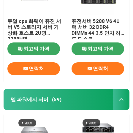
듀얼 cpu 화웨이 퓨젼 서
퓨전서버 5288 V6 4U
버 V5 스토리지 서버 가
랙 서버 32 DDR4
상화 호스트 2U명
DIMMs 44 3.5 인치 하
2288H명
드 디스크
최고의 가격
최고의 가격
연락처
연락처
델 파워에지 서버
(59)