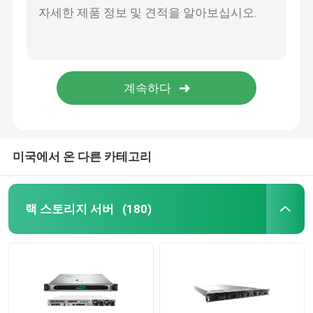
내부 하드 드라이브 SSD
지포스 그래픽 카드
인텔 CPU 프로세서
미국에서 온 다른 카테고리
서버 메모리 램
랙 스토리지 서버
(180)
재공급된 스토리지 서버
SFP 송수신기 모듈
섬유 채널 스위치