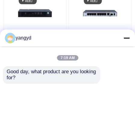
SFP PoE+ 데이터콤은 8
1 GE SFP 스위치 데이터
yangyd
공항 기가비트 이더넷
콤은 8 공항 기가비트 전
스위치 화웨이 클라우드
환 S5731-L8T2ST-RUA
엔진 S5731 Ｌ를 바꿉
를 바꿉니다
7:19 AM
니다
최고의 가격
최고의 가격
Good day, what product are you looking 
for?
연락처
연락처
더 많은 것을 전망하십시
오
홈
사이트맵
연락처
Desktop Site