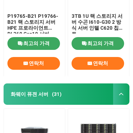
P19765-B21 P19766-
3TB 1U 랙 스토리지 서
B21 랙 스토리지 서버
버 수곤 I610-G30 2 방
HPE 프로라이언트
식 서버 인텔 C620 칩셋
DL360 Gen10 서버
트
최고의 가격
최고의 가격
연락처
연락처
화웨이 퓨젼 서버
(31)