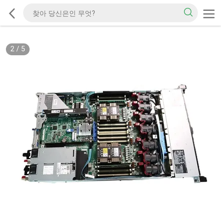
2
/
5