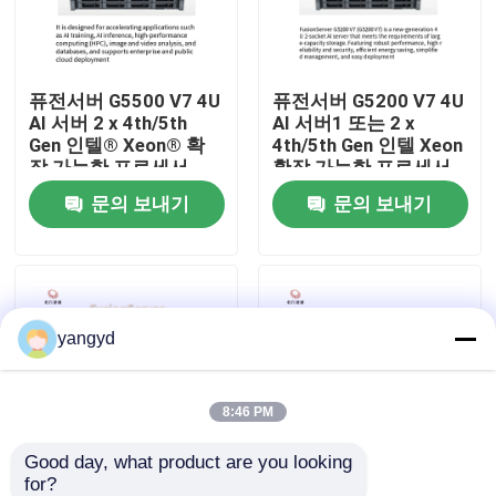
공장 견학
퓨전서버 G5500 V7 4U
퓨전서버 G5200 V7 4U
AI 서버 2 x 4th/5th
AI 서버1 또는 2 x
품질 관리
Gen 인텔® Xeon® 확
4th/5th Gen 인텔 Xeon
장 가능한 프로세서
확장 가능한 프로세서
문의 보내기
문의 보내기
저희와 연락
뉴스
yangyd
사건
VR Show
8:46 PM
Good day, what product are you looking 
랙 스토리지 서버
for?
FusionServer G8600
파워엣지 T560 인텔 엑