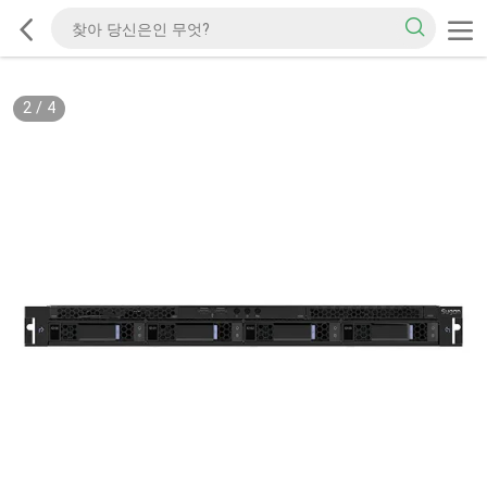
2
/
4