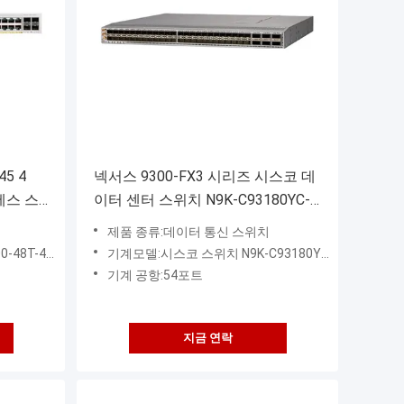
5 4
넥서스 9300-FX3 시리즈 시스코 데
세스 스
이터 센터 스위치 N9K-C93180YC-
L
FX3 10 기가비트 54 포트
제품 종류:데이터 통신 스위치
8T-4G-L
기계모델:시스코 스위치 N9K-C93180YC-FX3
기계 공항:54포트
지금 연락