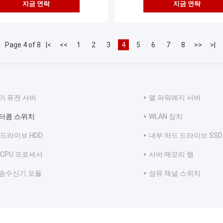
지금 연락
지금 연락
Page 4 of 8
|<
<<
1
2
3
4
5
6
7
8
>>
>|
이 퓨젼 서버
델 파워에지 서버
터콤 스위치
WLAN 장치
 드라이브 HDD
내부 하드 드라이브 SSD
 CPU 프로세서
서버 메모리 램
P 송수신기 모듈
섬유 채널 스위치