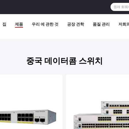
집
제품
우리 에 관한 것
공장 견학
품질 관리
저희와
중국 데이터콤 스위치