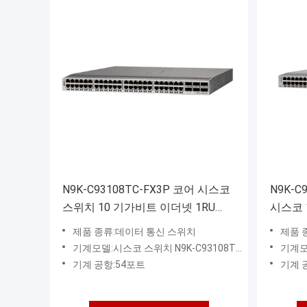
N9K-C93108TC-FX3P 코어 시스코
N9K-C
스위치 10 기가비트 이더넷 1RU
시스코 1
2.16 Tbps 6x40/100G QSFP28 포
10 기
제품 종류:데이터 통신 스위치
제품 
트
기계모델:시스코 스위치 N9K-C93108TC-FX3P
기계모델
기계 공항:54포트
기계 