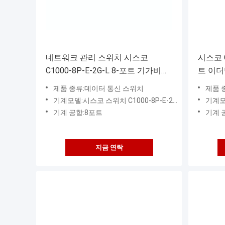
네트워크 관리 스위치 시스코
시스코 C
C1000-8P-E-2G-L 8-포트 기가비트
트 이더
2x 1G SFP 및 RJ-45 컴보 업링크
이어 2
제품 종류:데이터 통신 스위치
제품 
POE 67W
링크 인
기계모델:시스코 스위치 C1000-8P-E-2G-L
기계모델:
기계 공항:8포트
기계 
지금 연락