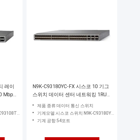
멀티 레이
N9K-C93180YC-FX 시스코 10 기그
 Mbps
스위치 데이터 센터 네트워킹 1RU
이브
54 포트 6 코어 SSD 드라이브 128
제품 종류:데이터 통신 스위치
GB
08TC-FX
기계모델:시스코 스위치 N9K-C93180YC-FX
기계 공항:54포트