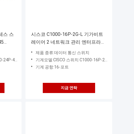
액세스 스
시스코 C1000-16P-2G-L 기가비트
45
레이어 2 네트워크 관리 엔터프라이
FP+
즈 스위치 16 포트 RJ45 PoE+
제품 종류:데이터 통신 스위치
2SFP 광학 업링크 120W
P-4X-L
기계모델:CISCO 스위치 C1000-16P-2G-L
기계 공항:16-포트
지금 연락