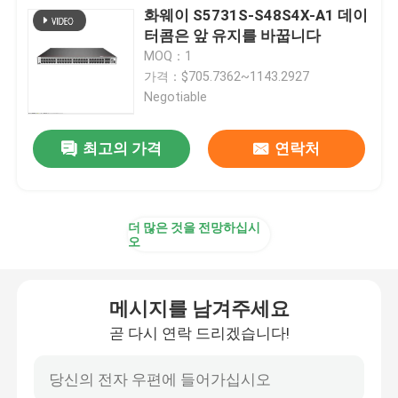
화웨이 S5731S-S48S4X-A1 데이
터콤은 앞 유지를 바꿉니다
화웨이 퓨젼 서버
MOQ：1
가격：$705.7362~1143.2927
Negotiable
델 파워에지 서버
최고의 가격
연락처
H3C 서버
데이터콤 스위치
더 많은 것을 전망하십시
오
WLAN 장치
메시지를 남겨주세요
현명한 무선 라우터
곧 다시 연락 드리겠습니다!
하드 드라이브 HDD