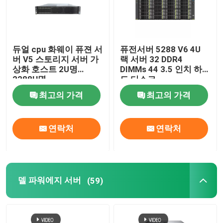
듀얼 cpu 화웨이 퓨젼 서
퓨전서버 5288 V6 4U
버 V5 스토리지 서버 가
랙 서버 32 DDR4
상화 호스트 2U명
DIMMs 44 3.5 인치 하
2288H명
드 디스크
최고의 가격
최고의 가격
연락처
연락처
델 파워에지 서버
(59)