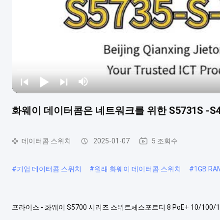
화웨이 데이터콤은 네트워크를 위한 S5731S -S4
데이터콤 스위치
2025-01-07
5 조회수
#
기업 데이터콤 스위치
#
원래 화웨이 데이터콤 스위치
#
1GB R
프라이스 - 화웨이 S5700 시리즈 스위트체스포르티 8 PoE+ 10/100/100
(02353AJJ/02353AJJ-001/02353AJJ-003) 버전 매핑 표 4-