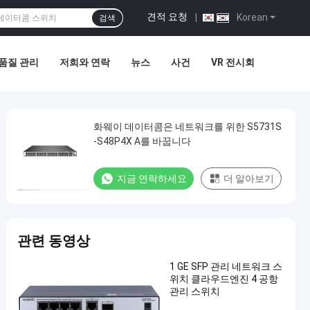
견적 요청
|
Korean
검색
품질 관리
저희와 연락
뉴스
사건
VR 전시회
화웨이 데이터콤은 네트워크를 위한 S5731S
-S48P4X A를 바꿉니다
지금 연락하세요
더 알아보기
관련 동영상
1 GE SFP 관리 네트워크 스
위치 클라우드엔진 4 공항
관리 스위치