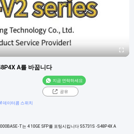
8P4X A를 바꿉니다
지금 연락하세요
공유
AM 데이터콤 스위치
0BASE-T는 4 10GE SFP를 포팅시킵니다 S5731S -S48P4X A
1349는 S5731S-S48P4X-A 샤시와 소프트웨어 버전 사이에 매핑을 목록화합니