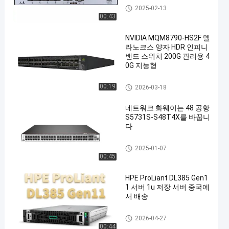
데이터콤 스위치
2025-02-13
00:43
NVIDIA MQM8790-HS2F 멜
라노크스 양자 HDR 인피니
밴드 스위치 200G 관리용 4
0G 지능형
데이터콤 스위치
00:19
2026-03-18
네트워크 화웨이는 48 공항
S5731S-S48T4X를 바꿉니
다
데이터콤 스위치
2025-01-07
00:45
HPE ProLiant DL385 Gen1
1 서버 1u 저장 서버 중국에
서 배송
랙 스토리지 서버
2026-04-27
00:44