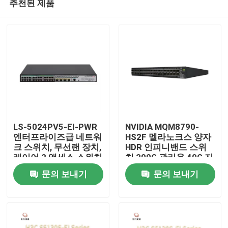
추천된 제품
LS-5024PV5-EI-PWR
NVIDIA MQM8790-
엔터프라이즈급 네트워
HS2F 멜라노크스 양자
크 스위치, 무선랜 장치,
HDR 인피니밴드 스위
레이어 2 액세스 스위치
치 200G 관리용 40G 지
집
능형
문의 보내기
문의 보내기
제품
우리 에 관한 것