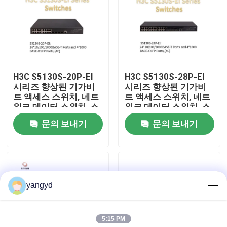
공장 견학
품질 관리
H3C S5130S-20P-EI
H3C S5130S-28P-EI
시리즈 향상된 기가비
시리즈 향상된 기가비
저희와 연락
트 액세스 스위치, 네트
트 액세스 스위치, 네트
워크 데이터 스위치, 스
워크 데이터 스위치, 스
마트 네트워크 스위치
마트 네트워크 스위치
문의 보내기
문의 보내기
뉴스
사건
yangyd
VR Show
5:15 PM
랙 스토리지 서버