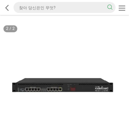
2
/
2