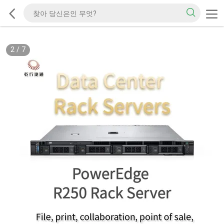
2
/
7