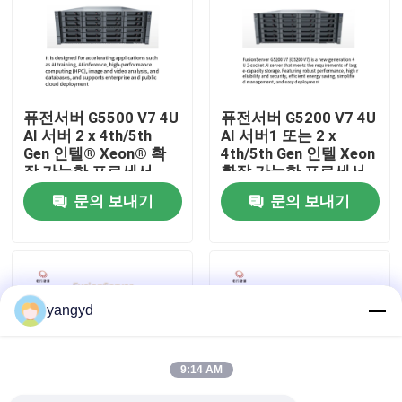
공장 견학
품질 관리
퓨전서버 G5500 V7 4U
퓨전서버 G5200 V7 4U
AI 서버 2 x 4th/5th
AI 서버1 또는 2 x
Gen 인텔® Xeon® 확
4th/5th Gen 인텔 Xeon
저희와 연락
장 가능한 프로세서
확장 가능한 프로세서
문의 보내기
문의 보내기
뉴스
사건
yangyd
VR Show
9:14 AM
랙 스토리지 서버