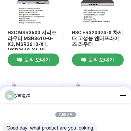
공장 견학
H3C MSR3600 시리즈
H3C ER3200G3-X 차세
품질 관리
라우터 MSR3610-G-
대 고성능 엔터프라이
X3, MSR3610-X1,
즈 라우터
MSR3640-X1-HI,
저희와 연락
MSR3640-X1,
문의 보내기
문의 보내기
MSR3620-X1
뉴스
사건
yangyd
VR Show
7:58 AM
랙 스토리지 서버
Good day, what product are you looking 