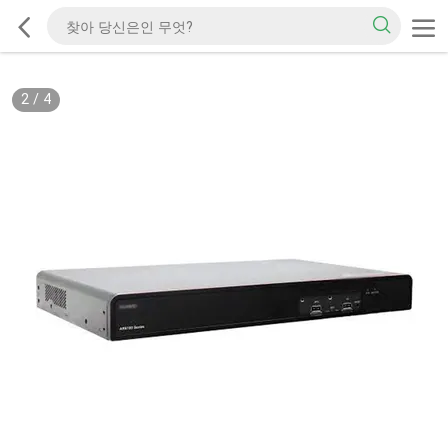
2
/
4