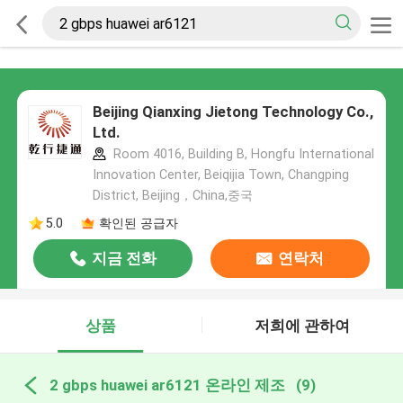
Beijing Qianxing Jietong Technology Co.,
Ltd.
Room 4016, Building B, Hongfu International
Innovation Center, Beiqijia Town, Changping
District, Beijing，China,중국
5.0
확인된 공급자
지금 전화
연락처
상품
저희에 관하여
2 gbps huawei ar6121 온라인 제조
(9)