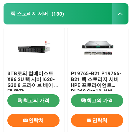
랙 스토리지 서버
(180)
내부 하드 드라이브 SSD
지포스 그래픽 카드
인텔 CPU 프로세서
서버 메모리 램
3TB로의 컴베이스트
P19765-B21 P19766-
X86 2U 랙 서버 I620-
B21 랙 스토리지 서버
G30 8 드라이브 베이 최
HPE 프로라이언트
재공급된 스토리지 서버
대 확장
DL360 Gen10 서버
최고의 가격
최고의 가격
SFP 송수신기 모듈
연락처
연락처
섬유 채널 스위치