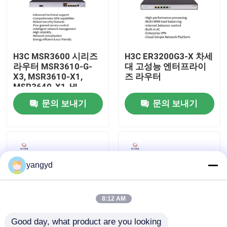
공장 견학
H3C MSR3600 시리즈
H3C ER3200G3-X 차세
품질 관리
라우터 MSR3610-G-
대 고성능 엔터프라이
X3, MSR3610-X1,
즈 라우터
MSR3640-X1-HI,
저희와 연락
MSR3640-X1,
문의 보내기
문의 보내기
MSR3620-X1
뉴스
사건
yangyd
VR Show
8:12 AM
랙 스토리지 서버
Good day, what product are you looking 