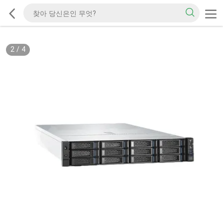
2
/
4