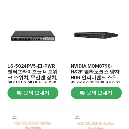
LS-5024PV5-EI-PWR
NVIDIA MQM8790-
엔터프라이즈급 네트워
HS2F 멜라노크스 양자
크 스위치, 무선랜 장치,
HDR 인피니밴드 스위
레이어 2 액세스 스위치
치 200G 관리용 40G 지
능형
집
문의 보내기
문의 보내기
제품
우리 에 관한 것