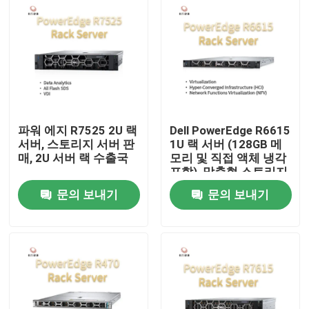
파워 에지 R7525 2U 랙
Dell PowerEdge R6615
서버, 스토리지 서버 판
1U 랙 서버 (128GB 메
매, 2U 서버 랙 수출국
모리 및 직접 액체 냉각
포함), 맞춤형 스토리지
서버, 2웨이 서버
문의 보내기
문의 보내기
집
제품
우리 에 관한 것