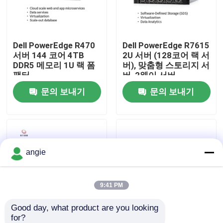
공장 견학
Dell PowerEdge R470
Dell PowerEdge R7615
서버 144 코어 4TB
2U 서버 (128코어 랙 서
품질 관리
DDR5 메모리 1U 랙 폼
버), 맞춤형 스토리지 서
팩터
버, 2웨이 서버
문의 보내기
문의 보내기
저희와 연락
뉴스
angie
사건
VR Show
9:41 PM
Good day, what product are you looking 
랙 스토리지 서버
for?
Dell PowerEdge R570
밀집하는 SDS 1U 랙 마