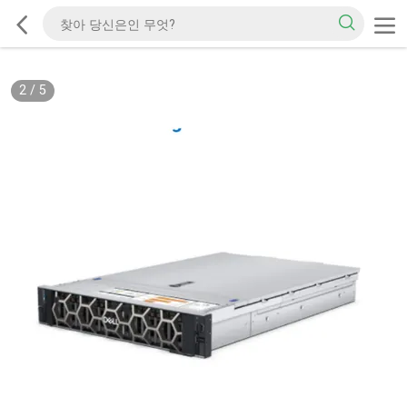
2
/
5