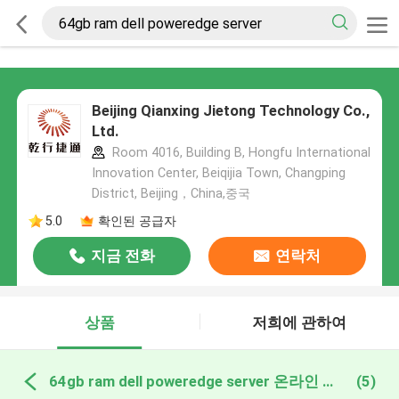
Beijing Qianxing Jietong Technology Co.,
Ltd.
Room 4016, Building B, Hongfu International
Innovation Center, Beiqijia Town, Changping
District, Beijing，China,중국
5.0
확인된 공급자
지금 전화
연락처
상품
저희에 관하여
64gb ram dell poweredge server 온라인 제조
(5)