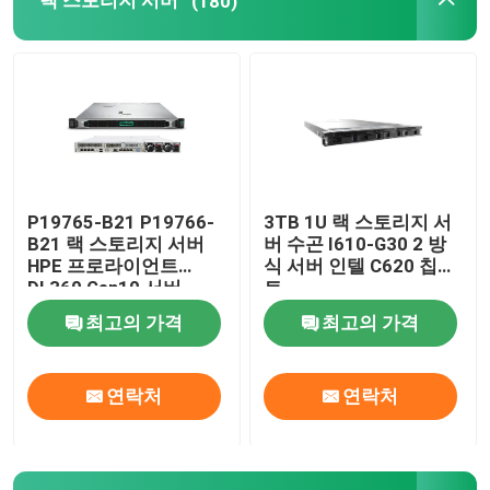
랙 스토리지 서버
(180)
공장 견학
품질 관리
저희와 연락
P19765-B21 P19766-
3TB 1U 랙 스토리지 서
B21 랙 스토리지 서버
버 수곤 I610-G30 2 방
HPE 프로라이언트
식 서버 인텔 C620 칩셋
뉴스
DL360 Gen10 서버
트
최고의 가격
최고의 가격
사건
연락처
연락처
VR Show
랙 스토리지 서버