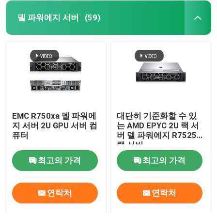
델 파워에지 서버
(59)
내부 하드 드라이브 SSD
지포스 그래픽 카드
인텔 CPU 프로세서
서버 메모리 램
EMC R750xa 델 파워에
대단히 기준화할 수 있
지 서버 2U GPU 서버 컴
는 AMD EPYC 2U 랙 서
퓨터
버 델 파워에지 R7525
랙 서버
재공급된 스토리지 서버
최고의 가격
최고의 가격
SFP 송수신기 모듈
연락처
연락처
섬유 채널 스위치