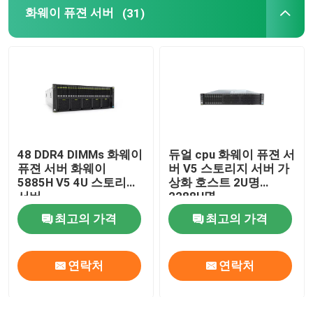
화웨이 퓨젼 서버
(31)
화웨이 퓨젼 서버
델 파워에지 서버
H3C 서버
48 DDR4 DIMMs 화웨이
듀얼 cpu 화웨이 퓨젼 서
퓨젼 서버 화웨이
버 V5 스토리지 서버 가
데이터콤 스위치
5885H V5 4U 스토리지
상화 호스트 2U명
서버
2288H명
WLAN 장치
최고의 가격
최고의 가격
현명한 무선 라우터
연락처
연락처
하드 드라이브 HDD