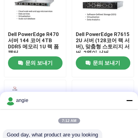
공장 견학
Dell PowerEdge R470
Dell PowerEdge R7615
품질 관리
서버 144 코어 4TB
2U 서버 (128코어 랙 서
DDR5 메모리 1U 랙 폼
버), 맞춤형 스토리지 서
팩터
버, 2웨이 서버
저희와 연락
문의 보내기
문의 보내기
뉴스
사건
angie
VR Show
7:12 AM
랙 스토리지 서버
Good day, what product are you looking 