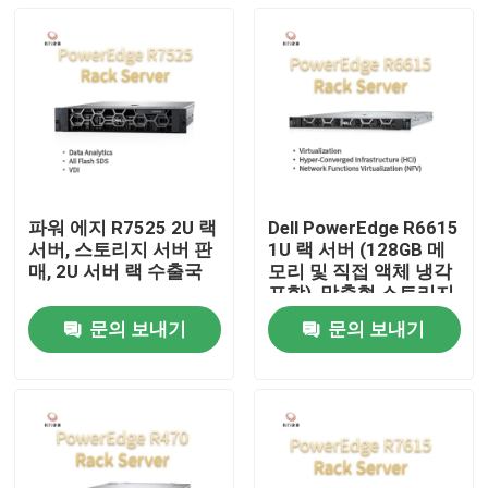
파워 에지 R7525 2U 랙
Dell PowerEdge R6615
서버, 스토리지 서버 판
1U 랙 서버 (128GB 메
매, 2U 서버 랙 수출국
모리 및 직접 액체 냉각
포함), 맞춤형 스토리지
서버, 2웨이 서버
문의 보내기
문의 보내기
집
제품
우리 에 관한 것