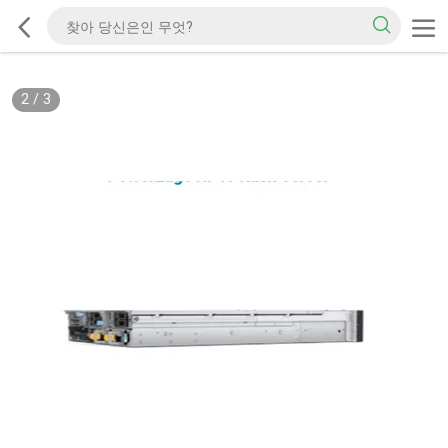
2
/
3