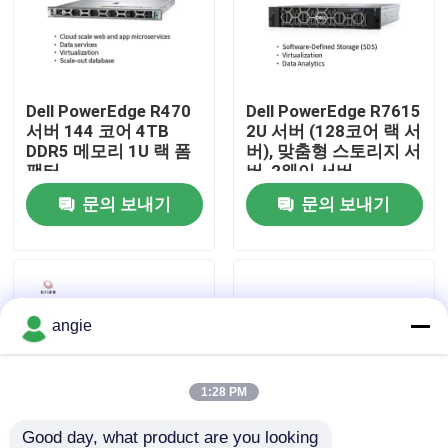
공장 견학
Dell PowerEdge R470
Dell PowerEdge R7615
품질 관리
서버 144 코어 4TB
2U 서버 (128코어 랙 서
DDR5 메모리 1U 랙 폼
버), 맞춤형 스토리지 서
팩터
버, 2웨이 서버
저희와 연락
문의 보내기
문의 보내기
뉴스
사건
angie
VR Show
1:28 PM
랙 스토리지 서버
Good day, what product are you looking 