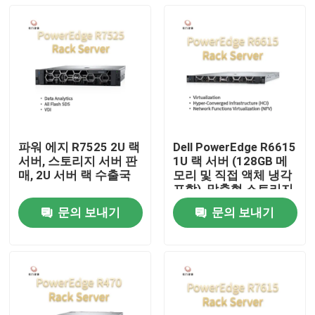
파워 에지 R7525 2U 랙
Dell PowerEdge R6615
서버, 스토리지 서버 판
1U 랙 서버 (128GB 메
매, 2U 서버 랙 수출국
모리 및 직접 액체 냉각
포함), 맞춤형 스토리지
서버, 2웨이 서버
문의 보내기
문의 보내기
집
제품
우리 에 관한 것