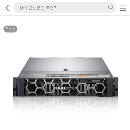
2
/
5