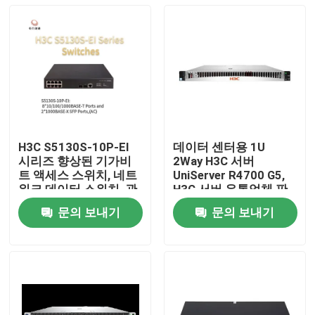
H3C S5130S-10P-EI
데이터 센터용 1U
시리즈 향상된 기가비
2Way H3C 서버
트 액세스 스위치, 네트
UniServer R4700 G5,
워크 데이터 스위치, 관
H3C 서버 유통업체 판
리 네트워크 스위치 공
매
문의 보내기
문의 보내기
급 업체
집
제품
우리 에 관한 것