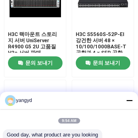
공장 견학
H3C 랙마운트 스토리
H3C S5560S-52P-EI
품질 관리
지 서버 UniServer
강건한 서버 48 ×
R4900 G5 2U 고품질
10/100/1000BASE-T
H3c 서버 판매
공항과 4 × SFP 공항
저희와 연락
문의 보내기
문의 보내기
뉴스
사건
yangyd
VR Show
9:54 AM
랙 스토리지 서버
Good day, what product are you looking 