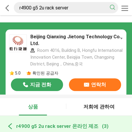
Beijing Qianxing Jietong Technology Co.,
Ltd.
Room 4016, Building B, Hongfu International
Innovation Center, Beiqijia Town, Changping
District, Beijing，China,중국
5.0
확인된 공급자
지금 전화
연락처
상품
저희에 관하여
r4900 g5 2u rack server 온라인 제조
(3)