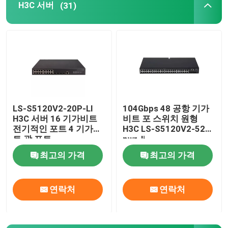
H3C 서버
(31)
내부 하드 드라이브 SSD
지포스 그래픽 카드
인텔 CPU 프로세서
LS-S5120V2-20P-LI
104Gbps 48 공항 기가
H3C 서버 16 기가비트
비트 포 스위치 원형
서버 메모리 램
전기적인 포트 4 기가비
H3C LS-S5120V2-52P-
트 광 포트
pwr-li
재공급된 스토리지 서버
최고의 가격
최고의 가격
SFP 송수신기 모듈
연락처
연락처
섬유 채널 스위치