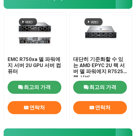
화웨이 퓨젼 서버
델 파워에지 서버
H3C 서버
EMC R750xa 델 파워에
대단히 기준화할 수 있
지 서버 2U GPU 서버 컴
는 AMD EPYC 2U 랙 서
퓨터
버 델 파워에지 R7525
데이터콤 스위치
랙 서버
최고의 가격
최고의 가격
WLAN 장치
연락처
연락처
현명한 무선 라우터
하드 드라이브 HDD