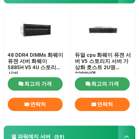
공장 견학
품질 관리
48 DDR4 DIMMs 화웨이
듀얼 cpu 화웨이 퓨젼 서
저희와 연락
퓨젼 서버 화웨이
버 V5 스토리지 서버 가
5885H V5 4U 스토리지
상화 호스트 2U명
서버
2288H명
뉴스
최고의 가격
최고의 가격
사건
연락처
연락처
VR Show
랙 스토리지 서버
델 파워에지 서버
(59)