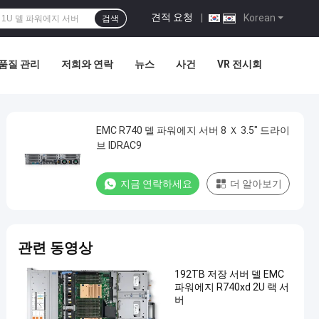
견적 요청
|
Korean
검색
품질 관리
저희와 연락
뉴스
사건
VR 전시회
EMC R740 델 파워에지 서버 8 Ｘ 3.5″ 드라이
브 IDRAC9
지금 연락하세요
더 알아보기
관련 동영상
192TB 저장 서버 델 EMC
파워에지 R740xd 2U 랙 서
버