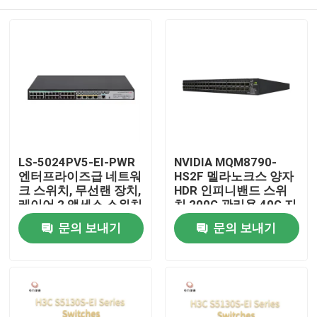
LS-5024PV5-EI-PWR
NVIDIA MQM8790-
엔터프라이즈급 네트워
HS2F 멜라노크스 양자
크 스위치, 무선랜 장치,
HDR 인피니밴드 스위
레이어 2 액세스 스위치
치 200G 관리용 40G 지
능형
집
문의 보내기
문의 보내기
제품
우리 에 관한 것