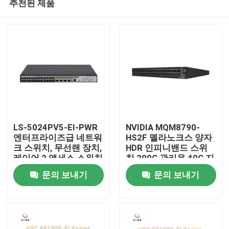
추천된 제품
LS-5024PV5-EI-PWR
NVIDIA MQM8790-
엔터프라이즈급 네트워
HS2F 멜라노크스 양자
크 스위치, 무선랜 장치,
HDR 인피니밴드 스위
레이어 2 액세스 스위치
치 200G 관리용 40G 지
집
능형
문의 보내기
문의 보내기
제품
우리 에 관한 것