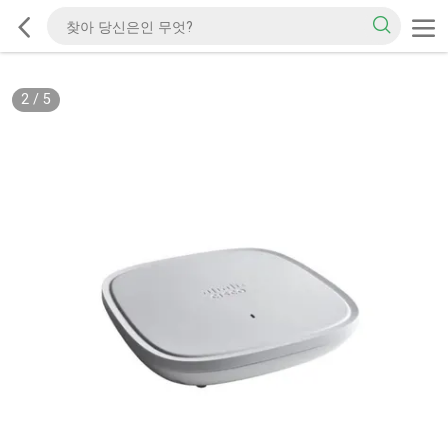
2
/
5