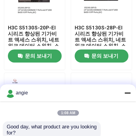
공장 견학
H3C S5130S-20P-EI
H3C S5130S-28P-EI
시리즈 향상된 기가비
시리즈 향상된 기가비
품질 관리
트 액세스 스위치, 네트
트 액세스 스위치, 네트
워크 데이터 스위치, 스
워크 데이터 스위치, 스
마트 네트워크 스위치
마트 네트워크 스위치
문의 보내기
문의 보내기
저희와 연락
뉴스
angie
사건
VR Show
1:08 AM
Good day, what product are you looking 
랙 스토리지 서버
for?
H3C S5130S-52P-EI
화웨이 4 공항 포 네트