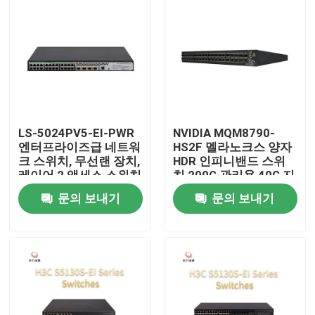
LS-5024PV5-EI-PWR
NVIDIA MQM8790-
엔터프라이즈급 네트워
HS2F 멜라노크스 양자
크 스위치, 무선랜 장치,
HDR 인피니밴드 스위
레이어 2 액세스 스위치
치 200G 관리용 40G 지
능형
문의 보내기
문의 보내기
집
제품
우리 에 관한 것