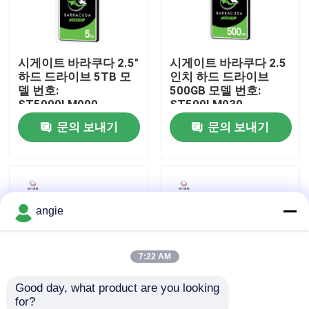
공장 견학
시게이트 바라쿠다 2.5"
시게이트 바라쿠다 2.5
하드 드라이브 5TB 모
인치 하드 드라이브
품질 관리
델 번호:
500GB 모델 번호:
ST5000LM000
ST500LM030
문의 보내기
문의 보내기
저희와 연락
뉴스
angie
사건
VR Show
7:22 AM
Good day, what product are you looking 
랙 스토리지 서버
for?
시게이트 바라쿠다 2.5"
시게이트 엑소스 엔터