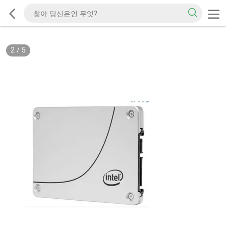
2
/
5