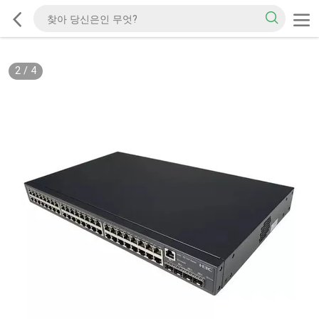
2
/
4