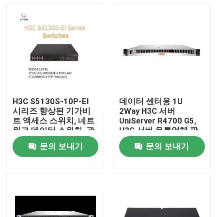
H3C S5130S-10P-EI
데이터 센터용 1U
시리즈 향상된 기가비
2Way H3C 서버
트 액세스 스위치, 네트
UniServer R4700 G5,
워크 데이터 스위치, 관
H3C 서버 유통업체 판
리 네트워크 스위치 공
매
문의 보내기
문의 보내기
급 업체
집
제품
우리 에 관한 것