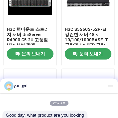
공장 견학
H3C 랙마운트 스토리
H3C S5560S-52P-EI
품질 관리
지 서버 UniServer
강건한 서버 48 ×
R4900 G5 2U 고품질
10/100/1000BASE-T
H3c 서버 판매
공항과 4 × SFP 공항
저희와 연락
문의 보내기
문의 보내기
뉴스
사건
yangyd
VR Show
2:52 AM
랙 스토리지 서버
Good day, what product are you looking 