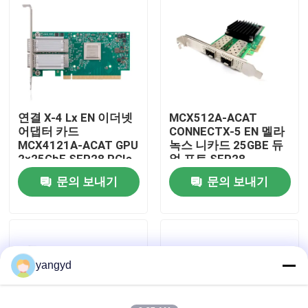
공장 견학
품질 관리
연결 X-4 Lx EN 이더넷
MCX512A-ACAT
저희와 연락
어댑터 카드
CONNECTX-5 EN 멜라
MCX4121A-ACAT GPU
녹스 니카드 25GBE 듀
2×25GbE SFP28 PCIe
얼 포트 SFP28
뉴스
3.0×8
PCIE3.0 X8 Tall BR
문의 보내기
문의 보내기
사건
VR Show
yangyd
랙 스토리지 서버