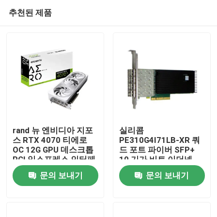
추천된 제품
rand 뉴 엔비디아 지포
실리콤
스 RTX 4070 티에로
PE310G4I71LB-XR 쿼
OC 12G GPU 데스크톱
드 포트 파이버 SFP+
집
PCI 익스프레스 인터페
10 기가 비트 이더넷
이스 HD DP 디스플레이
PCI 익스프레스 서버 어
문의 보내기
문의 보내기
포트 출력 8GB 비디오
댑터 인텔®
제품
메모
FTXL710BM1 기반
우리 에 관한 것