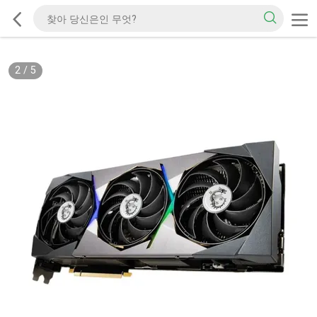
2
/
5