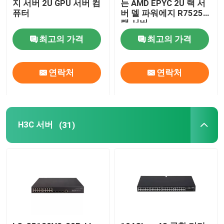
지 서버 2U GPU 서버 컴
는 AMD EPYC 2U 랙 서
퓨터
버 델 파워에지 R7525
랙 서버
내부 하드 드라이브 SSD
최고의 가격
최고의 가격
지포스 그래픽 카드
연락처
연락처
인텔 CPU 프로세서
서버 메모리 램
H3C 서버
(31)
재공급된 스토리지 서버
SFP 송수신기 모듈
섬유 채널 스위치