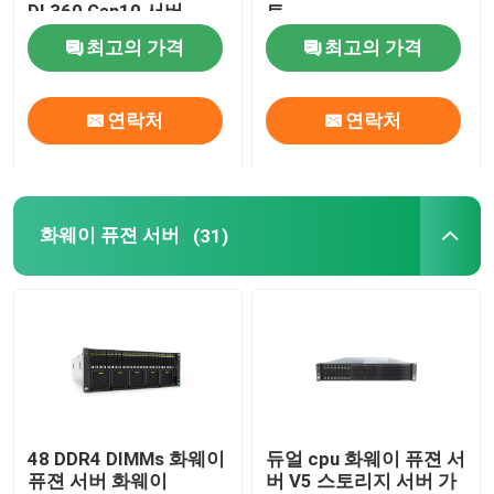
DL360 Gen10 서버
트
최고의 가격
최고의 가격
공장 견학
연락처
연락처
품질 관리
저희와 연락
화웨이 퓨젼 서버
(31)
뉴스
사건
VR Show
48 DDR4 DIMMs 화웨이
듀얼 cpu 화웨이 퓨젼 서
퓨젼 서버 화웨이
버 V5 스토리지 서버 가
랙 스토리지 서버