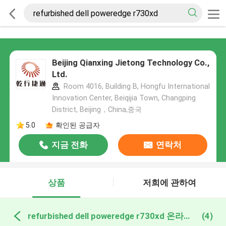
Beijing Qianxing Jietong Technology Co.,
Ltd.
Room 4016, Building B, Hongfu International
Innovation Center, Beiqijia Town, Changping
District, Beijing，China,중국
5.0
확인된 공급자
지금 전화
연락처
상품
저희에 관하여
refurbished dell poweredge r730xd 온라인 제조
(4)