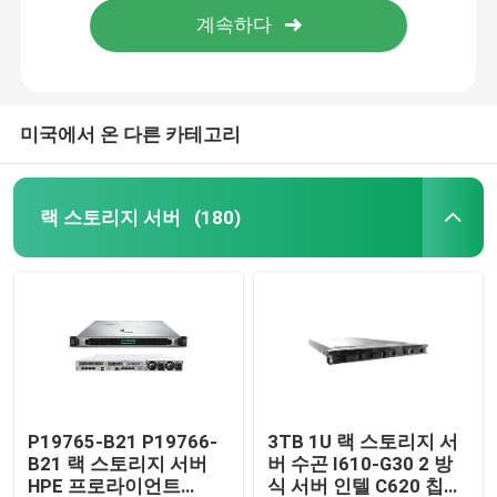
미국에서 온 다른 카테고리
랙 스토리지 서버
(180)
집
제품
P19765-B21 P19766-
3TB 1U 랙 스토리지 서
B21 랙 스토리지 서버
버 수곤 I610-G30 2 방
HPE 프로라이언트
식 서버 인텔 C620 칩셋
우리 에 관한 것