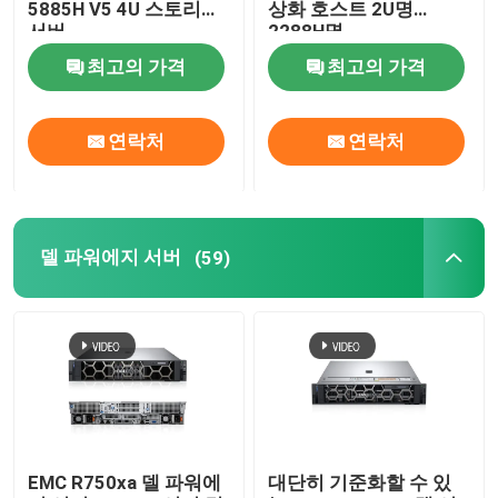
5885H V5 4U 스토리지
상화 호스트 2U명
서버
2288H명
화웨이 퓨젼 서버
최고의 가격
최고의 가격
델 파워에지 서버
연락처
연락처
H3C 서버
델 파워에지 서버
(59)
데이터콤 스위치
WLAN 장치
현명한 무선 라우터
하드 드라이브 HDD
EMC R750xa 델 파워에
대단히 기준화할 수 있