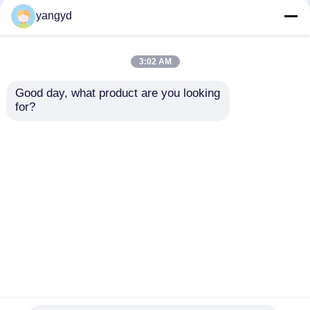
클라우드엔진 S5731 Ｈ
SFP PoE+ 데이터콤은 8
yangyd
스위치 POE++ 44xGE
공항 기가비트 이더넷
SFP 4x10 GE SFP+
스위치 화웨이 클라우드
4x10 GE SFP+
엔진 S5731 Ｌ를 바꿉
3:02 AM
니다
최고의 가격
최고의 가격
Good day, what product are you looking 
for?
연락처
연락처
더 많은 것을 전망하십시
오
홈
사이트맵
연락처
Desktop Site
사이트맵
Privacy Policy
품질
랙 스토리지 서버
중국 공장.Copyright © 2026